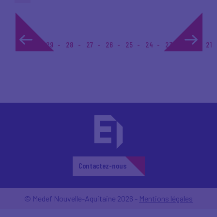
1...
29
28
27
26
25
24
23
22
21
Contactez-nous
© Medef Nouvelle-Aquitaine 2026 -
Mentions légales